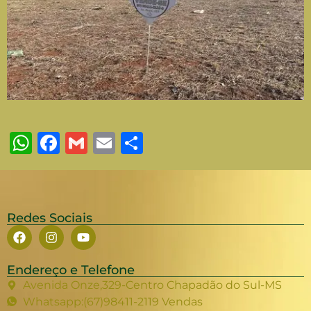
WhatsApp
Facebook
Gmail
Email
Share
Redes Sociais
Endereço e Telefone
Avenida Onze,329-Centro Chapadão do Sul-MS
Whatsapp:(67)98411-2119 Vendas