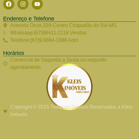
Endereço e Telefone
Avenida Onze,329-Centro Chapadão do Sul-MS
Whatsapp:(67)98411-2119 Vendas
Telefone:(67)9.9884-1988 Adm
Horários
Comercial de Segunda a Sexta ou segundo
agendamento
Copyright © 2015 Todos os Direitos Reservados a Kleis
Imóveis