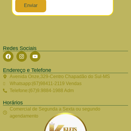
Enviar
Redes Sociais
Endereço e Telefone
Avenida Onze,329-Centro Chapadão do Sul-MS
Whatsapp:(67)98411-2119 Vendas
Telefone:(67)9.9884-1988 Adm
Horários
Comercial de Segunda a Sexta ou segundo
agendamento