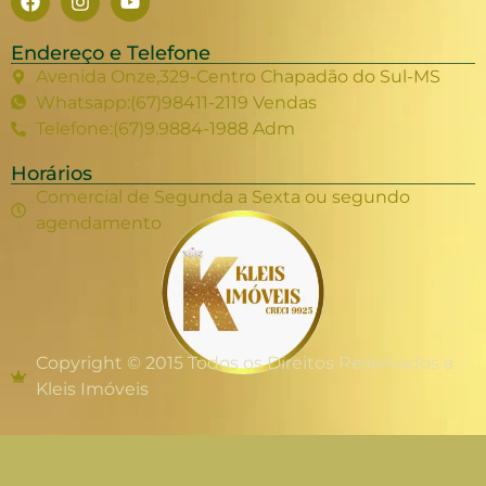
Endereço e Telefone
Avenida Onze,329-Centro Chapadão do Sul-MS
Whatsapp:(67)98411-2119 Vendas
Telefone:(67)9.9884-1988 Adm
Horários
Comercial de Segunda a Sexta ou segundo
agendamento
Copyright © 2015 Todos os Direitos Reservados a
Kleis Imóveis