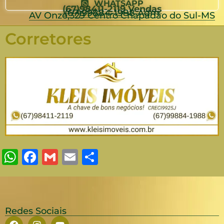
WHATSAPP
(67)98411-2119 Vendas
(67)99884-1988 Adm
AV Onze,329 Centro Chapadão do Sul-MS
Corretores
WhatsApp
Facebook
Gmail
Email
Share
Redes Sociais