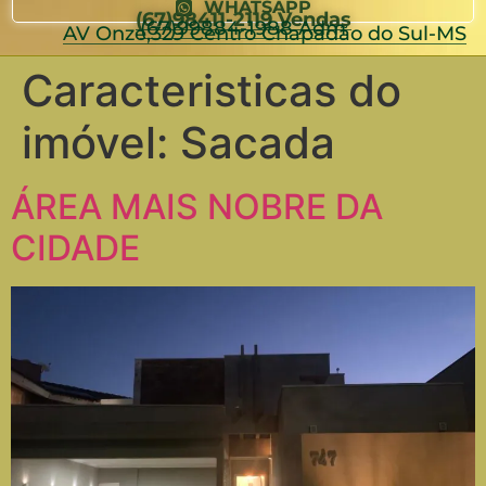
WHATSAPP
(67)98411-2119 Vendas
(67)99884-1988 Adm
AV Onze,329 Centro Chapadão do Sul-MS
Caracteristicas do
imóvel:
Sacada
ÁREA MAIS NOBRE DA
CIDADE