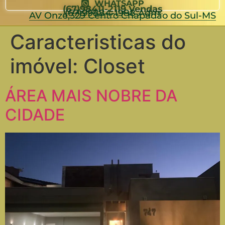
WHATSAPP
(67)98411-2119 Vendas
(67)99884-1988 Adm
AV Onze,329 Centro Chapadão do Sul-MS
Caracteristicas do
imóvel:
Closet
ÁREA MAIS NOBRE DA
CIDADE