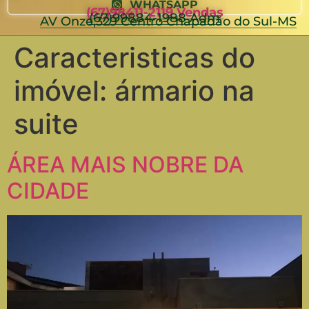
WHATSAPP
(67)98411-2119 Vendas
(67)99884-1988 Adm
AV Onze,329 Centro Chapadão do Sul-MS
Caracteristicas do
imóvel:
ármario na
suite
ÁREA MAIS NOBRE DA
CIDADE