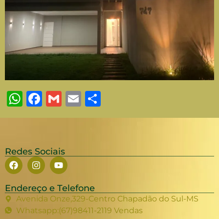
WhatsApp
Facebook
Gmail
Email
Share
Redes Sociais
Endereço e Telefone
Avenida Onze,329-Centro Chapadão do Sul-MS
Whatsapp:(67)98411-2119 Vendas